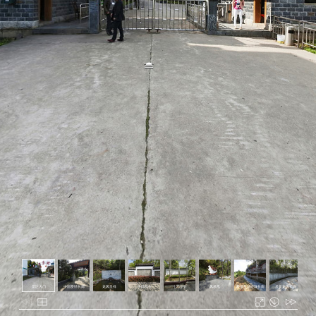
景区大门
中国爱情长廊
龙凤呈祥
牛郎织女
七巧穿针
凤求凰
爱情互动游戏长廊
孟姜女哭长廊