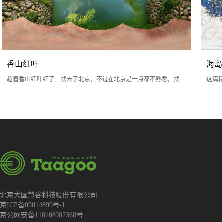
香山红叶
海岛
趁着香山红叶红了，就去了北京，不过在北京是一点都不熟悉，就上
这篇
客赞网上找了个北京的当地人带着我游了一趟北京，香山就是其中去
很有
玩的一个地方，风景真不错，那么什么时候去
下，
北京大国慧谷科技股份有限公司
京ICP备09014899号-1
京公网安备110108002368号